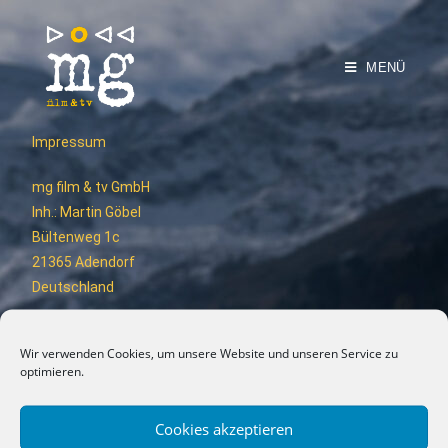
MENÜ
Impressum
mg film & tv GmbH
Inh.: Martin Göbel
Bültenweg 1c
21365 Adendorf
Deutschland
Email: info@mgfilm.de
Wir verwenden Cookies, um unsere Website und unseren Service zu
Mobil: +49(0)1724517052
optimieren.
U.St: 196916960
Cookies akzeptieren